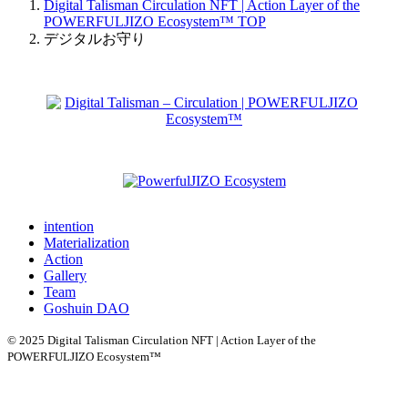
Digital Talisman Circulation NFT | Action Layer of the
POWERFULJIZO Ecosystem™
TOP
デジタルお守り
intention
Materialization
Action
Gallery
Team
Goshuin DAO
© 2025 Digital Talisman Circulation NFT | Action Layer of the
POWERFULJIZO Ecosystem™