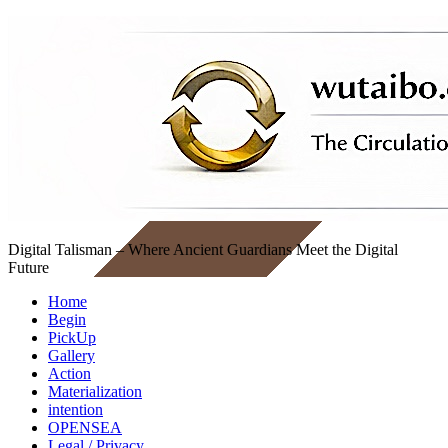
Digital Talisman – Where Ancient Guardians Meet the Digital
Future
Home
Begin
PickUp
Gallery
Action
Materialization
intention
OPENSEA
Legal / Privacy